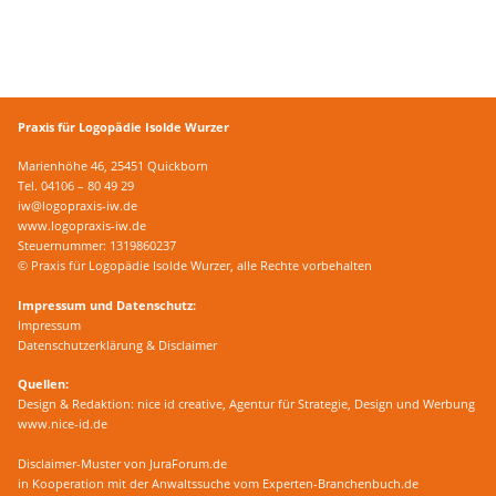
Praxis für Logopädie Isolde Wurzer
Marienhöhe 46, 25451 Quickborn
Tel. 04106 – 80 49 29
iw@logopraxis-iw.de
www.logopraxis-iw.de
Steuernummer: 1319860237
© Praxis für Logopädie Isolde Wurzer, alle Rechte vorbehalten
Impressum und Datenschutz:
Impressum
Datenschutzerklärung & Disclaimer
Quellen:
Design & Redaktion: nice id creative, Agentur für Strategie, Design und Werbung
www.nice-id.de
Disclaimer-Muster von JuraForum.de
in Kooperation mit der Anwaltssuche vom Experten-Branchenbuch.de